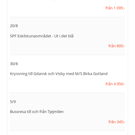
Facebook:
Resekompaniet i
från 1 095:-
Eskilstuna
109053989173449
20/8
Instagram:
resekompaniets
SPF Eskilstunaområdet - Ut i det blå
Adress:
Resekompaniet Eskilstuna
från 895:-
AB
Alfeltsgatan 8 B
633 40
Eskilstuna
30/8
Kryssning till Gdansk och Visby med M/S Birka Gotland
Org nr:
556666-2143
från 4 950:-
Kontaktformulär
Ring oss
5/9
Bussresa till och från Tjejmilen
från 345:-