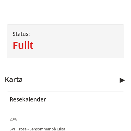
Status:
Fullt
Kontakta oss
Karta
Öppettider:
09.00 - 13.00
Måndag - fredag
Resekalender
Telefon:
016-51 01 51
20/8
E-post:
info@resekompaniets.se
SPF Trosa - Sensommar på Julita