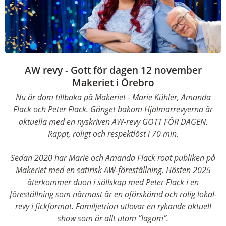
AW revy - Gott för dagen 12 november
Makeriet i Örebro
Nu är dom tillbaka på Makeriet - Marie Kühler, Amanda
Flack och Peter Flack. Gänget bakom Hjalmarrevyerna är
aktuella med en nyskriven AW-revy GOTT FÖR DAGEN.
Rappt, roligt och respektlöst i 70 min.
Sedan 2020 har Marie och Amanda Flack roat publiken på
Makeriet med en satirisk AW-föreställning. Hösten 2025
återkommer duon i sällskap med Peter Flack i en
föreställning som närmast är en oförskämd och rolig lokal-
revy i fickformat. Familjetrion utlovar en rykande aktuell
show som är allt utom ”lagom”.