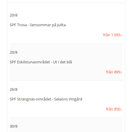
Telefon:
016-51 01 51
20/8
E-post:
info@resekompaniets.se
SPF Trosa - Sensommar på Julita
Facebook:
Resekompaniet i
från 1 095:-
Eskilstuna
109053989173449
20/8
Instagram:
resekompaniets
SPF Eskilstunaområdet - Ut i det blå
Adress:
Resekompaniet Eskilstuna
från 895:-
AB
Alfeltsgatan 8 B
633 40
Eskilstuna
26/8
SPF Strängnäs-området - Selaöns Vingård
Org nr:
556666-2143
från 850:-
Kontaktformulär
Ring oss
30/8