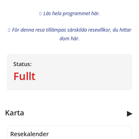
Läs hela programmet här.
För denna resa tillämpas särskilda resevillkor, du hittar
dom här.
Status:
Fullt
Kontakta oss
Karta
Öppettider:
09.00 - 13.00
Måndag - fredag
Resekalender