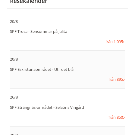
Resekalender
Telefon:
016-51 01 51
20/8
E-post:
info@resekompaniets.se
SPF Trosa - Sensommar på Julita
Facebook:
Resekompaniet i
från 1 095:-
Eskilstuna
109053989173449
20/8
Instagram:
resekompaniets
SPF Eskilstunaområdet - Ut i det blå
Adress:
Resekompaniet Eskilstuna
från 895:-
AB
Alfeltsgatan 8 B
633 40
Eskilstuna
26/8
SPF Strängnäs-området - Selaöns Vingård
Org nr:
556666-2143
från 850:-
Kontaktformulär
Ring oss
30/8