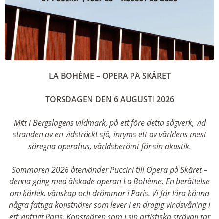
LA BOHÈME – OPERA PÅ SKÄRET
TORSDAGEN DEN 6 AUGUSTI 2026
Mitt i Bergslagens vildmark, på ett före detta sågverk, vid
stranden av en vidsträckt sjö, inryms ett av världens mest
säregna operahus, världsberömt fö
r sin akustik.
Sommaren 2026 återvänder Puccini till Opera på Skäret –
denna gång med älskade operan La Bohème. En berättelse
om kärlek, vänskap och drömmar i Paris. Vi får lära känna
några fattiga konstnärer som lever i en dragig vindsvåning i
ett vintrigt Paris. Konstnären som i sin artistiska strävan tar