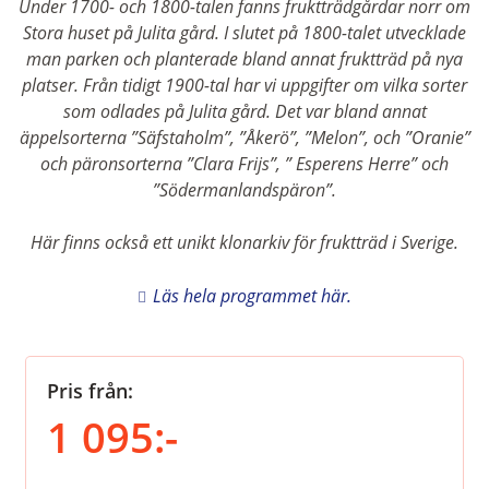
Under 1700- och 1800-talen fanns fruktträdgårdar norr om
Stora huset på Julita gård. I slutet på 1800-talet utvecklade
man parken och planterade bland annat fruktträd på nya
platser. Från tidigt 1900-tal har vi uppgifter om vilka sorter
som odlades på Julita gård. Det var bland annat
äppelsorterna ”Säfstaholm”, ”Åkerö”, ”Melon”, och ”Oranie”
och päronsorterna ”Clara Frijs”, ” Esperens Herre” och
”Södermanlandspäron”.
Här finns också ett unikt klonarkiv för fruktträd i Sverige.
Läs hela programmet här.
Pris från:
1 095:-