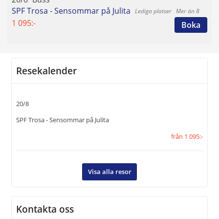
E-post:
info@resekompaniets.se
SPF Trosa - Sensommar på Julita
Mer än 8
1 095:-
Boka
Facebook:
Resekompaniet i
Eskilstuna
109053989173449
Instagram:
resekompaniets
Resekalender
Adress:
Resekompaniet Eskilstuna
AB
20/8
Alfeltsgatan 8 B
633 40
Eskilstuna
SPF Trosa - Sensommar på Julita
från 1 095:-
Org nr:
556666-2143
Visa alla resor
Kontaktformulär
Ring oss
Kontakta oss