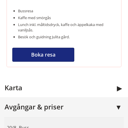
Bussresa
Kaffe med smörgås
Lunch inkl. måltidsdryck, kaffe och äppelkaka med
vaniljsås.
Besök och guidning Julita gård.
Boka resa
Kontakta oss
Karta
Öppettider:
09.00 - 13.00
Avgångar & priser
Måndag - fredag
Telefon:
016-51 01 51
20/8
Buss