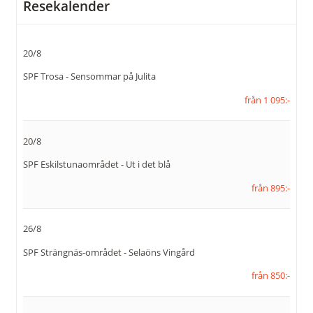
Måndag - fredag
Resekalender
Telefon:
016-51 01 51
20/8
E-post:
info@resekompaniets.se
SPF Trosa - Sensommar på Julita
Facebook:
Resekompaniet i
från 1 095:-
Eskilstuna
109053989173449
20/8
Instagram:
resekompaniets
SPF Eskilstunaområdet - Ut i det blå
Adress:
Resekompaniet Eskilstuna
från 895:-
AB
Alfeltsgatan 8 B
633 40
Eskilstuna
26/8
SPF Strängnäs-området - Selaöns Vingård
Org nr:
556666-2143
från 850:-
Kontaktformulär
Ring oss