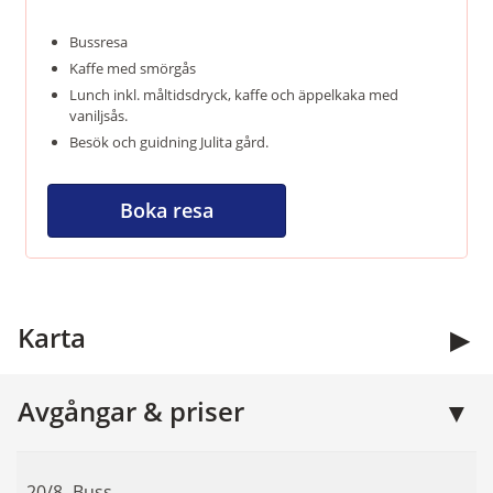
Bussresa
Kaffe med smörgås
Lunch inkl. måltidsdryck, kaffe och äppelkaka med
vaniljsås.
Besök och guidning Julita gård.
Boka resa
Kontakta oss
Karta
Öppettider:
09.00 - 13.00
Avgångar & priser
Måndag - fredag
Telefon:
016-51 01 51
20/8
Buss