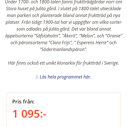
Under 1700- och 1800-talen fanns fruktträdgårdar norr om
Stora huset på Julita gård. I slutet på 1800-talet utvecklade
man parken och planterade bland annat fruktträd på nya
platser. Från tidigt 1900-tal har vi uppgifter om vilka sorter
som odlades på Julita gård. Det var bland annat
äppelsorterna ”Säfstaholm”, ”Åkerö”, ”Melon”, och ”Oranie”
och päronsorterna ”Clara Frijs”, ” Esperens Herre” och
”Södermanlandspäron”.
Här finns också ett unikt klonarkiv för fruktträd i Sverige.
Läs hela programmet här.
Pris från:
1 095:-