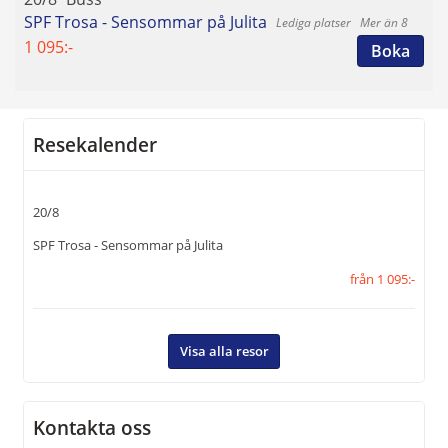
E-post:
info@resekompaniets.se
SPF Trosa - Sensommar på Julita
Mer än 8
1 095:-
Boka
Facebook:
Resekompaniet i
Eskilstuna
109053989173449
Instagram:
resekompaniets
Resekalender
Adress:
Resekompaniet Eskilstuna
AB
20/8
Alfeltsgatan 8 B
633 40
Eskilstuna
SPF Trosa - Sensommar på Julita
från 1 095:-
Org nr:
556666-2143
Visa alla resor
Kontaktformulär
Ring oss
Kontakta oss