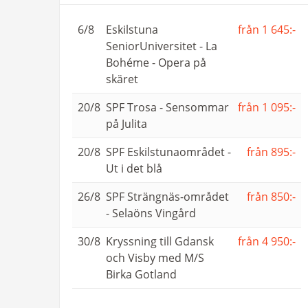
6/8
Eskilstuna
från 1 645:-
SeniorUniversitet - La
Bohéme - Opera på
skäret
20/8
SPF Trosa - Sensommar
från 1 095:-
på Julita
20/8
SPF Eskilstunaområdet -
från 895:-
Ut i det blå
26/8
SPF Strängnäs-området
från 850:-
- Selaöns Vingård
30/8
Kryssning till Gdansk
från 4 950:-
och Visby med M/S
Birka Gotland