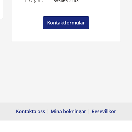
Org nr:
556666-2143
Kontaktformulär
Kontakta oss
Mina bokningar
Resevillkor