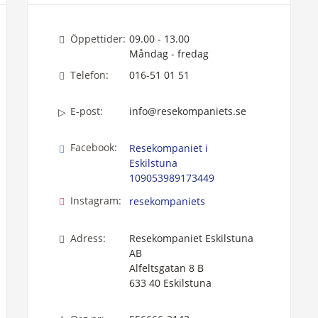
Öppettider:
09.00 - 13.00
Måndag - fredag
Telefon:
016-51 01 51
E-post:
info@resekompaniets.se
Facebook:
Resekompaniet i
Eskilstuna
109053989173449
Instagram:
resekompaniets
Adress:
Resekompaniet Eskilstuna
AB
Alfeltsgatan 8 B
633 40
Eskilstuna